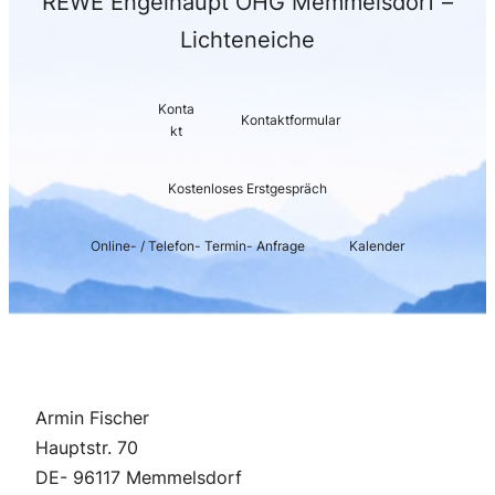
REWE Engelhaupt OHG Memmelsdorf –
Lichteneiche
Konta
Kontaktformular
kt
Kostenloses Erstgespräch
Online- / Telefon- Termin- Anfrage
Kalender
Armin Fischer
Hauptstr. 70
DE- 96117 Memmelsdorf